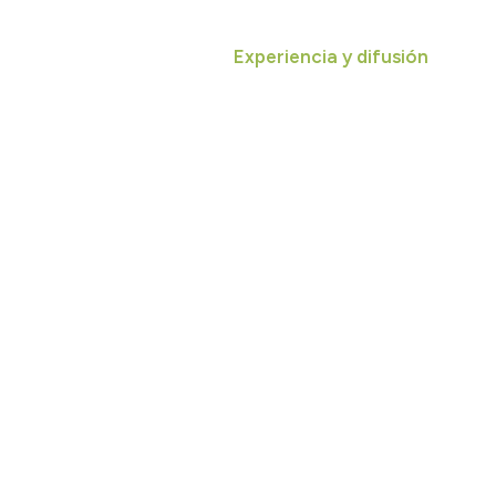
ervicios
GreenPulse
Experiencia y difusión
Reco