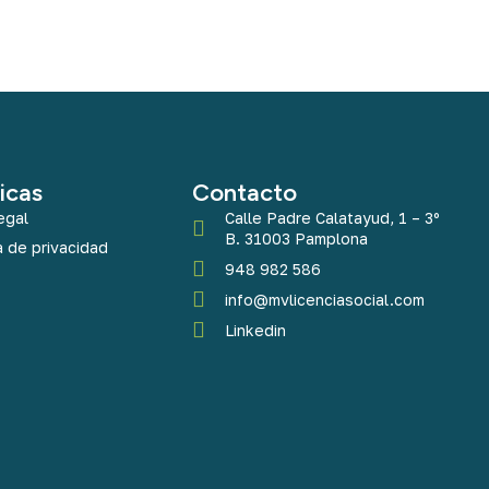
ticas
Contacto
egal
Calle Padre Calatayud, 1 – 3º
B. 31003 Pamplona
a de privacidad
948 982 586
info@mvlicenciasocial.com
Linkedin